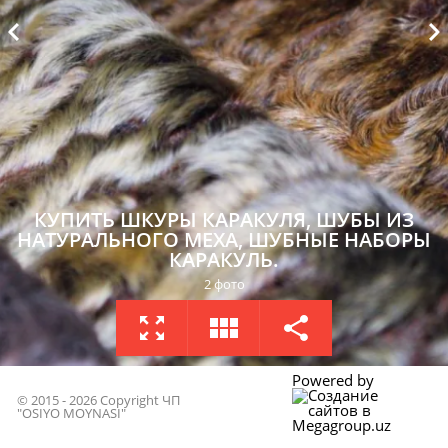
КУПИТЬ ШКУРЫ КАРАКУЛЯ, ШУБЫ ИЗ
НАТУРАЛЬНОГО МЕХА, ШУБНЫЕ НАБОРЫ
КАРАКУЛЬ.
2 фото
НА ВЕСЬ ЭКРАН
МИНИАТЮРЫ
ПОДЕЛИТСЯ
Powered by
© 2015 - 2026 Copyright ЧП
"OSIYO MOYNASI"